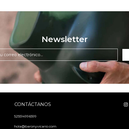
Newsletter
CONTÁCTANOS
525514996599
hola@baronyvicario.com