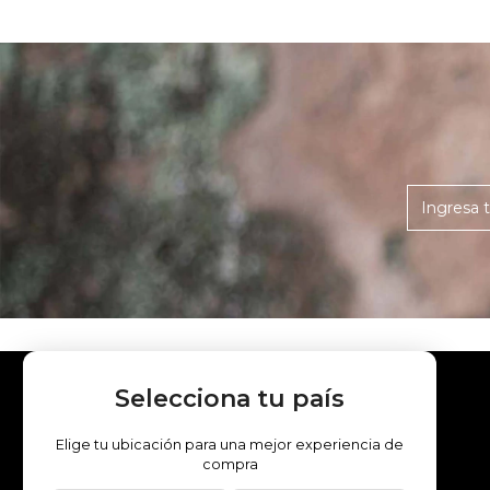
Selecciona tu país
LEGAL
Aviso de Privacidad
Elige tu ubicación para una mejor experiencia de
compra
Términos y Condiciones