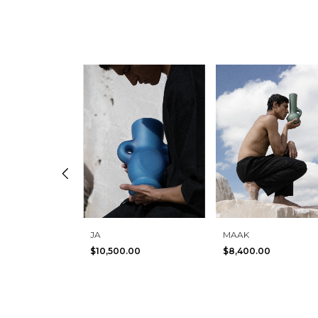
JA
MAAK
$10,500.00
$8,400.00
El mono
00