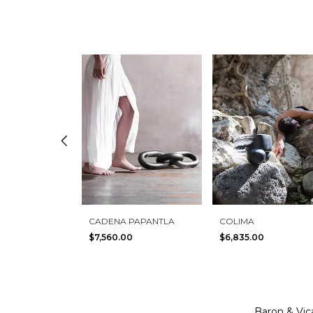
CADENA PAPANTLA
COLIMA
00
$7,560.00
$6,835.00
Baron & Vica