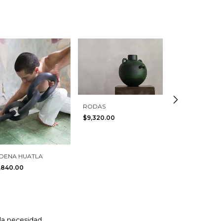
RODAS
$9,320.00
DENA HUATLA
EGIO
1,840.00
$5,635.00
 la necesidad