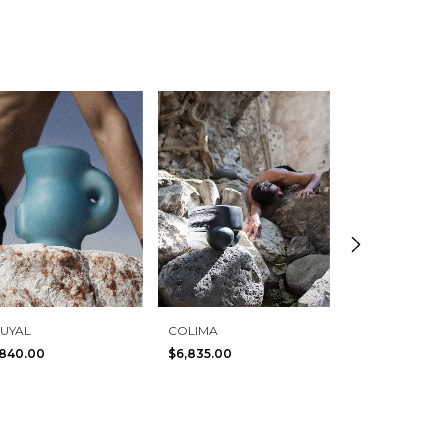
UYAL
COLIMA
TIKAL
,840.00
$6,835.00
$7,335.00