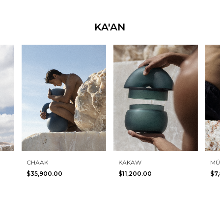
KA'AN
CHAAK
KAKAW
MÚ
$35,900.00
$11,200.00
$7