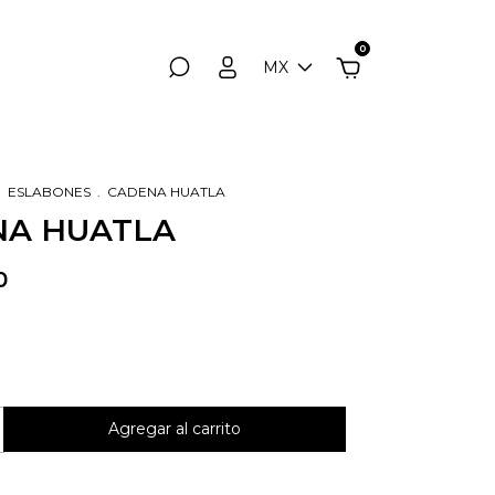
0
MX
.
ESLABONES
.
CADENA HUATLA
NA HUATLA
0