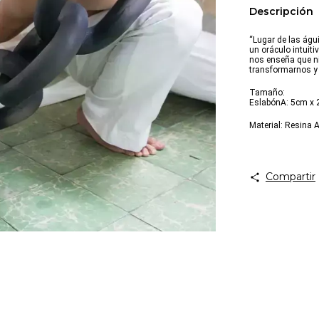
Descripción
“Lugar de las águ
un oráculo intuiti
nos enseña que nin
transformarnos y 
Tamaño:
EslabónA: 5cm x
Material: Resina
Compartir