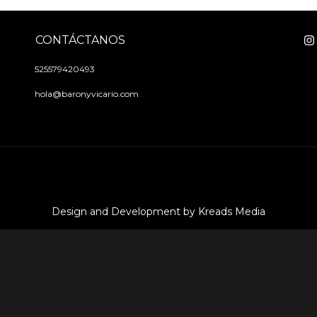
CONTÁCTANOS
525579420493
hola@baronyvicario.com
Design and Development by Kreads Media