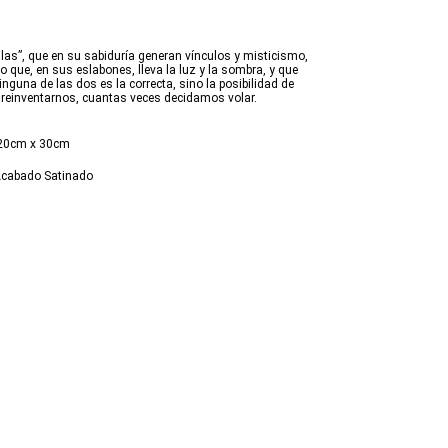
ilas”, que en su sabiduría generan vínculos y misticismo,
vo que, en sus eslabones, lleva la luz y la sombra, y que
guna de las dos es la correcta, sino la posibilidad de
reinventarnos, cuantas veces decidamos volar.
 20cm x 30cm
 Acabado Satinado