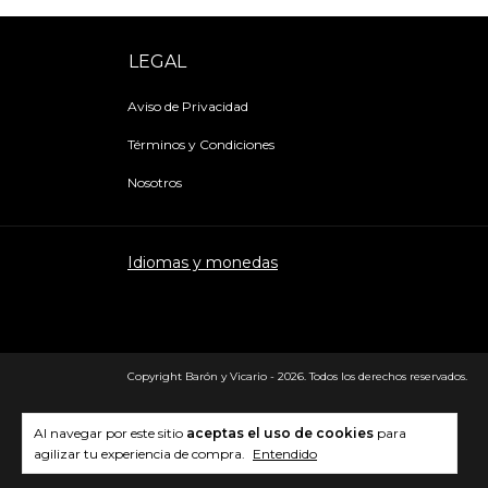
LEGAL
Aviso de Privacidad
Términos y Condiciones
Nosotros
Idiomas y monedas
Copyright Barón y Vicario - 2026. Todos los derechos reservados.
Al navegar por este sitio
aceptas el uso de cookies
para
agilizar tu experiencia de compra.
Entendido