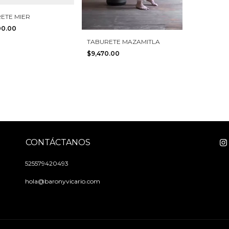
ETE MIER
00.00
TABURETE MAZAMITLA
$9,470.00
CONTÁCTANOS
525579420493
hola@baronyvicario.com