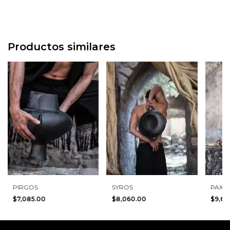
Productos similares
PIRGOS
SYROS
PAXO
$7,085.00
$8,060.00
$9,6