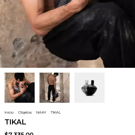
Inicio
.
Objetos
.
NAAY
.
TIKAL
TIKAL
$7,335.00