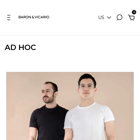
0
US
AD HOC