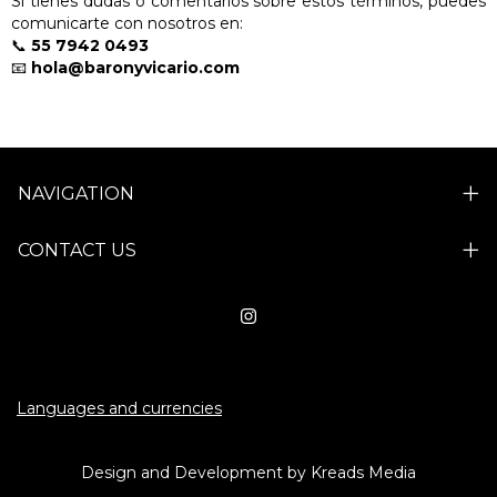
Si tienes dudas o comentarios sobre estos términos, puedes
comunicarte con nosotros en:
📞
55 7942 0493
📧
hola@baronyvicario.com
NAVIGATION
CONTACT US
Languages and currencies
Design and Development by Kreads Media