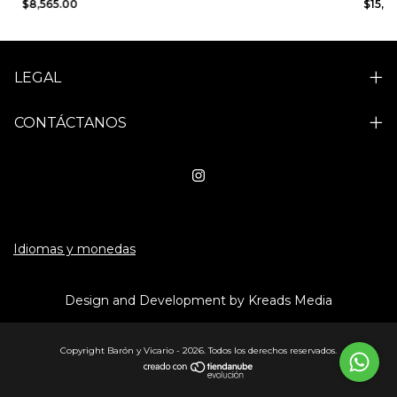
$8,565.00
$15,3
LEGAL
CONTÁCTANOS
Idiomas y monedas
Design and Development by Kreads Media
Copyright Barón y Vicario - 2026. Todos los derechos reservados.