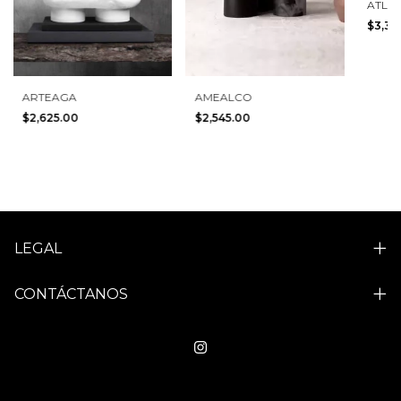
ATLI
$3,37
ARTEAGA
AMEALCO
$2,625.00
$2,545.00
LEGAL
CONTÁCTANOS